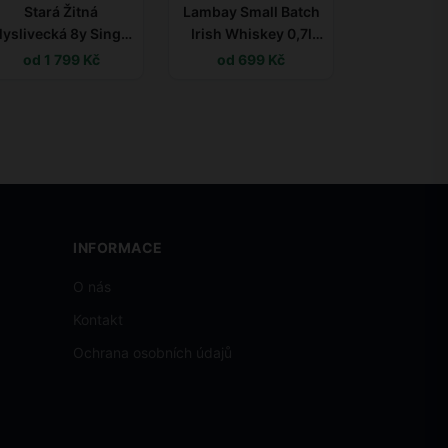
Stará Žitná
Lambay Small Batch
yslivecká 8y Single
Irish Whiskey 0,7l
arrel Rum Finish 0,7l
40%
od 1 799 Kč
od 699 Kč
40% L.E.
INFORMACE
O nás
Kontakt
Ochrana osobních údajů