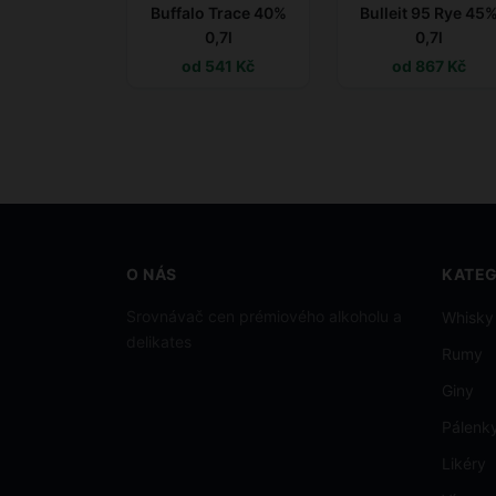
Buffalo Trace 40%
Bulleit 95 Rye 45
0,7l
0,7l
od 541 Kč
od 867 Kč
O NÁS
KATEG
Srovnávač cen prémiového alkoholu a
Whisky
delikates
Rumy
Giny
Pálenk
Likéry