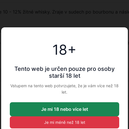
 10 - 12% žitné whisky. Zraje v sudech po bourbonu a nás
 karamelu s tóny pomerančů
v kombinaci s vanilkou a kořením jsou dokonale vyvážené.
18+
Tento web je určen pouze pro osoby
0.7
starší 18 let
Vstupem na tento web potvrzujete, že je vám více než 18
40
let.
1.18
Je mi 18 nebo více let
Bez obalu
Je mi méně než 18 let