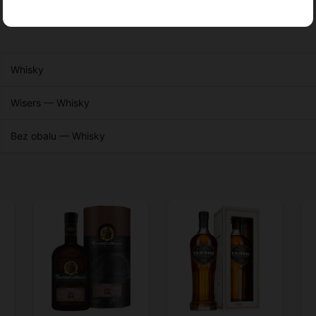
Whisky
Wisers — Whisky
Bez obalu — Whisky