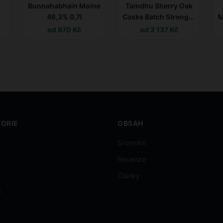
%
Bunnahabhain Moine
Tamdhu Sherry Oak
46,3% 0,7l
Casks Batch Strength
M
008 55,8% 0,7l
B
od 970 Kč
od 2 137 Kč
ORIE
OBSAH
Srovnání
Recenze
Články
y