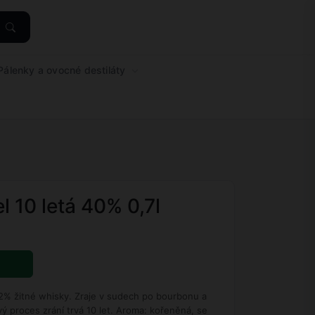
álenky a ovocné destiláty
el 10 letá 40% 0,7l
2% žitné whisky. Zraje v sudech po bourbonu a
 proces zrání trvá 10 let. Aroma: kořeněná, se