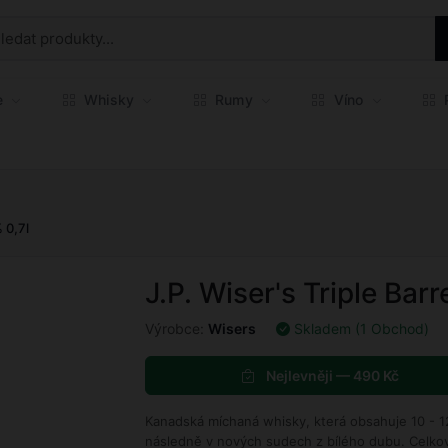
e
Whisky
Rumy
Víno
P
% 0,7l
J.P. Wiser's Triple Barr
Výrobce:
Wisers
Skladem (1 Obchod)
Nejlevněji — 490 Kč
Kanadská míchaná whisky, která obsahuje 10 - 1
následně v nových sudech z bílého dubu. Celkový