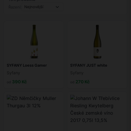
Řazení:
SYFANY Loess Gamer
SYFANY JUST white
Syfany
Syfany
390 Kč
270 Kč
od
od