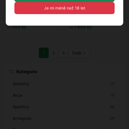
Riesling trocken VDP
Cervaro della Sala Umbria IGP
Je mi méně než 18 let
Gutswein 0,75l 12%
0,75l 13%
Weingut Robert Weil
Castello della Sala
569 Kč
1 899 Kč
od
od
1
2
3
Další
Kategorie
Absinthy
77
Akce
11
Aperitivy
29
Armagnac
29