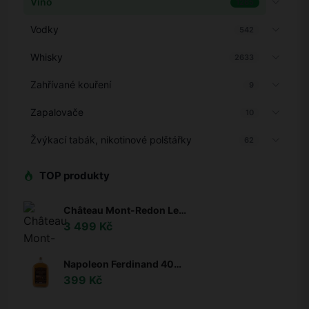
Víno
1265
Vodky
542
Whisky
2633
Zahřívané kouření
9
Zapalovače
10
Žvýkací tabák, nikotinové polštářky
62
TOP produkty
Château Mont-Redon Le Plateau de Mont-Redon Châteauneuf-du-Pape 0,75l 15%
3 499 Kč
Napoleon Ferdinand 40% 1L
399 Kč