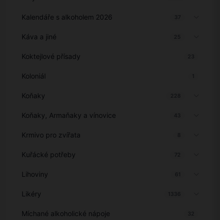
Kalendáře s alkoholem 2026
37
Káva a jiné
25
Koktejlové přísady
23
Koloniál
1
Koňaky
228
Koňaky, Armaňaky a vínovice
43
Krmivo pro zvířata
8
Kuřácké potřeby
72
Lihoviny
61
Likéry
1336
Míchané alkoholické nápoje
32