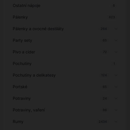
Ostatní nápoje
6
Pálenky
623
Pálenky a ovocné destiláty
264
Party sety
65
Pivo a cider
72
Pochutiny
1
Pochutiny a delikatesy
124
Portské
65
Potraviny
24
Potraviny, vaření
98
Rumy
2434