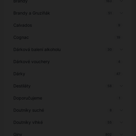
Brandy
163
Brandy a Gruziňák
51
Calvados
9
Cognac
19
Dárková balení alkoholu
30
Dárkové vouchery
4
Dárky
47
Destiláty
58
Doporučujeme
1
Doutníky suché
8
Doutníky vlhké
55
Giny
802