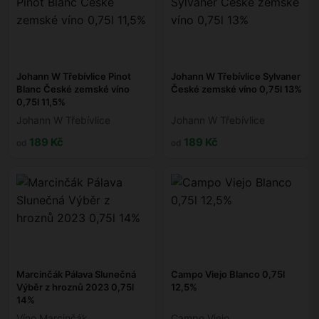
Johann W Třebívlice Pinot
Johann W Třebívlice Sylvaner
Blanc České zemské víno
České zemské víno 0,75l 13%
0,75l 11,5%
Johann W Třebívlice
Johann W Třebívlice
189 Kč
189 Kč
od
od
Marcinčák Pálava Slunečná
Campo Viejo Blanco 0,75l
Výběr z hroznů 2023 0,75l
12,5%
14%
Víno Marcinčák
Campo Viejo