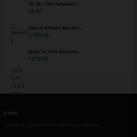
Tic Tac TWO Raspberry & Lemon 38,5g
50 Kč
Valinch & Mallet Benrinnes 16y 2008 0,7l 53,2% GB / Rok lahvování 2024
3 555 Kč
Black Tot 50th Anniversary Tasting Box 5 x 0,03l 47,86% 0,15l
1 010 Kč
O NÁS
Srovnávač cen prémiového alkoholu a delikates