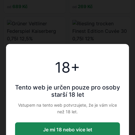
689 Kč
269 Kč
od
od
18+
Grüner Veltliner Federspiel
Riesling trocken Finest
Kaiserberg 0,75l 12,5%
Edition Cuvée 30 0,75l 12%
Domaine Wachau
Weingut Robert Weil
379 Kč
569 Kč
od
od
Tento web je určen pouze pro osoby
starší 18 let
Vstupem na tento web potvrzujete, že je vám více
než 18 let.
Je mi 18 nebo více let