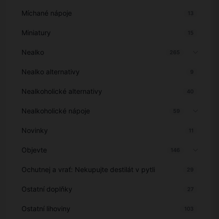
Míchané nápoje
13
Miniatury
15
Nealko
265
Nealko alternativy
9
Nealkoholické alternativy
40
Nealkoholické nápoje
59
Novinky
11
Objevte
146
Ochutnej a vrať: Nekupujte destilát v pytli
29
Ostatní doplňky
27
Ostatní lihoviny
103