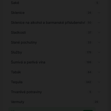
Saké
5
Sklenice
26
Sklenice na alkohol a barmanské příslušenství
50
Sladkosti
37
Slané pochutiny
33
Služby
179
Šumivá a perlivá vína
199
Tabák
84
Tequila
342
Trvanlivé potraviny
5
Vermuty
26