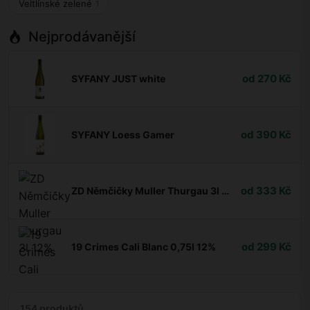
Veltlínské zelené
1
Nejprodávanější
od 270 Kč
SYFANY JUST white
od 390 Kč
SYFANY Loess Gamer
od 333 Kč
ZD Němčičky Muller Thurgau 3l 12%
od 299 Kč
19 Crimes Cali Blanc 0,75l 12%
154 produktů