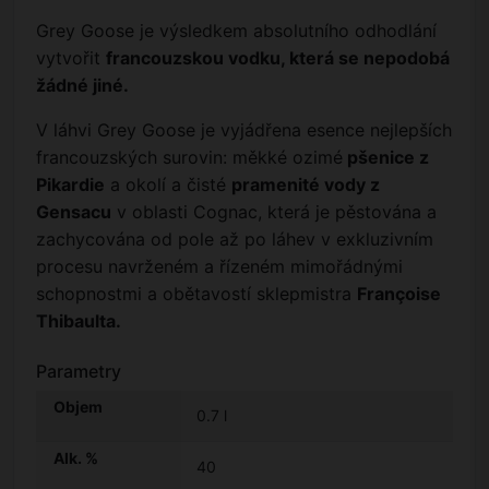
Grey Goose je výsledkem absolutního odhodlání
vytvořit
francouzskou vodku, která se nepodobá
žádné jiné.
V láhvi Grey Goose je vyjádřena esence nejlepších
francouzských surovin: měkké ozimé
pšenice z
Pikardie
a okolí a čisté
pramenité vody z
Gensacu
v oblasti Cognac, která je pěstována a
zachycována od pole až po láhev v exkluzivním
procesu navrženém a řízeném mimořádnými
schopnostmi a obětavostí sklepmistra
Françoise
Thibaulta.
Parametry
Objem
0.7 l
Alk. %
40