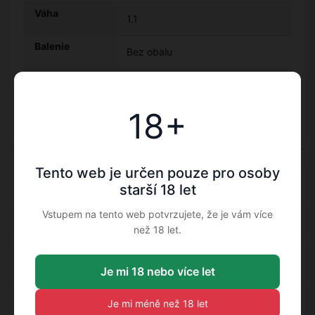
Váha
1.1
Balenie
Bez obalu
Země
Francie
18+
Obsah alkoholu
40 %
Tento web je určen pouze pro osoby
Doplňkové informace
starší 18 let
Vstupem na tento web potvrzujete, že je vám více
Kategorie
Obilná vodka
,
Vodky
než 18 let.
Výrobce: Grey
Grey Goose — Obilná vodka
,
Grey
Goose
Goose — Vodky
Je mi 18 nebo více let
Balení: Bez
Bez obalu — Obilná vodka
,
Bez obalu —
Je mi méně než 18 let
obalu