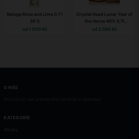
Beluga Rose and Lime 0,7 l
Crystal Head Lunar Year of
30 %
the Horse 40% 0,7l
(dárkové balení kazeta)
od 1 050 Kč
od 2 085 Kč
O NÁS
Srovnávač cen prémiového alkoholu a delikates
KATEGORIE
Whisky