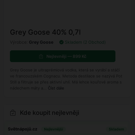
Grey Goose 40% 0,7l
Výrobce:
Grey Goose
Skladem (2 Obchod)
Nejlevněji — 899 Kč
Grey Goose je ultraprémiová vodka, která se vyrábí a stáčí
ve francouzském Cognacu. Metoda destilace se nazývá Pot
Still a filtruje se přes aktivní uhlí. Má lehce kouřové aroma s
nádechem máty a...
Číst dále
Kde koupit nejlevněji
Světnápojů.cz
Nejlevnější
Skladem