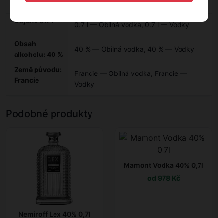
Vodky
Objem: 0.7 l
0.7 l — Obilná vodka
,
0.7 l — Vodky
Obsah
40 % — Obilná vodka
,
40 % — Vodky
alkoholu: 40 %
Země původu:
Francie — Obilná vodka
,
Francie —
Francie
Vodky
Podobné produkty
Mamont Vodka 40% 0,7l
od 978 Kč
Nemiroff Lex 40% 0,7l