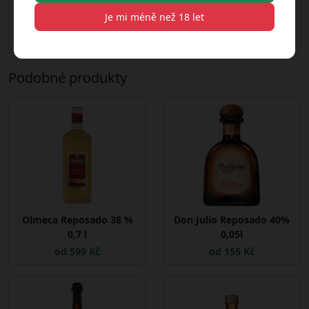
Obsah
40 % — Tequila
Je mi méně než 18 let
alkoholu: 40
%
Podobné produkty
Olmeca Reposado 38 %
Don Julio Reposado 40%
0,7 l
0,05l
od 599 Kč
od 155 Kč