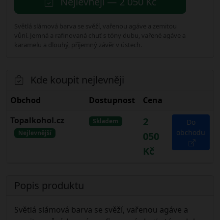
Nejlevněji — 2 050 Kč
Světlá slámová barva se svěží, vařenou agáve a zemitou
vůní. Jemná a rafinovaná chuť s tóny dubu, vařené agáve a
karamelu a dlouhý, příjemný závěr v ústech.
Kde koupit nejlevněji
Obchod
Dostupnost
Cena
Topalkohol.cz
2
Skladem
Do
obchodu
Nejlevnější
050
Kč
Popis produktu
Světlá slámová barva se svěží, vařenou agáve a