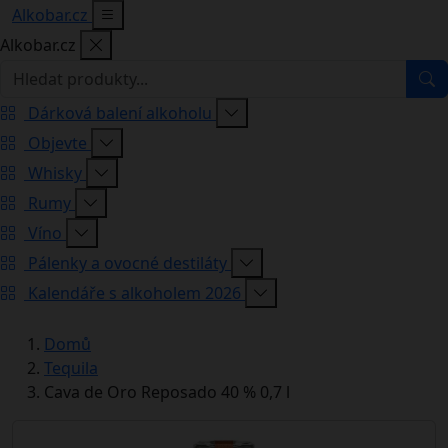
Alkobar.cz
Alkobar.cz
Dárková balení alkoholu
Objevte
Whisky
Rumy
Víno
Pálenky a ovocné destiláty
Kalendáře s alkoholem 2026
Domů
Tequila
Cava de Oro Reposado 40 % 0,7 l