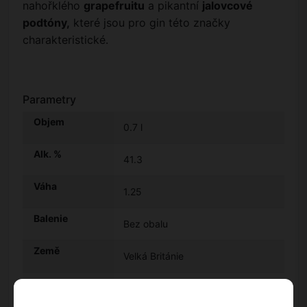
nahořklého
grapefruitu
a pikantní
jalovcové
podtóny,
které jsou pro gin této značky
charakteristické.
Parametry
Objem
0.7 l
Alk. %
41.3
Váha
1.25
Balenie
Bez obalu
Země
Velká Británie
Obsah alkoholu
41.3 %