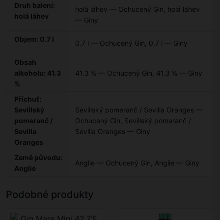
Druh balení:
holá láhev — Ochucený Gin
,
holá láhev
holá láhev
— Giny
Objem: 0.7 l
0.7 l — Ochucený Gin
,
0.7 l — Giny
Obsah
alkoholu: 41.3
41.3 % — Ochucený Gin
,
41.3 % — Giny
%
Příchuť:
Sevillský
Sevillský pomeranč / Sevilla Oranges —
pomeranč /
Ochucený Gin
,
Sevillský pomeranč /
Sevilla
Sevilla Oranges — Giny
Oranges
Země původu:
Anglie — Ochucený Gin
,
Anglie — Giny
Anglie
Podobné produkty