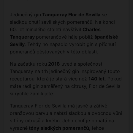
Jedinečný gin
Tanqueray Flor de Sevilla
se
sladkou chutí sevillských pomerančů. Na konci
60. let minulého století navštívil
Charles
Tanqueray
pomerančové háje poblíž
španělské
Sevilly.
Tehdy ho napadlo vyrobit gin s příchutí
pomerančů pěstovaných v této oblasti.
Na začátku roku
2018
uvedla společnost
Tanqueray na trh jedinečný gin inspirovaný touto
recepturou, která je stará více než
140 let.
Pokud
máte rádi gin zaměřený na citrusy, Flor de Sevilla
si rychle zamilujete.
Tanqueray Flor de Sevilla má jasně a zářivě
oranžovou barvu a nabízí sladkou a ovocnou vůni
s tóny citrusů a květin. Jeho chuť je bohatá na
výrazné
tóny
sladkých pomerančů,
lehce