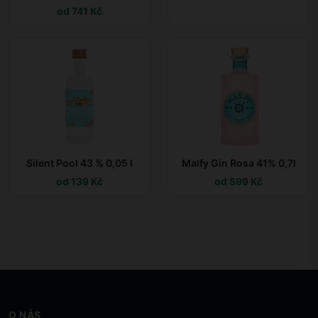
od 741 Kč
Silent Pool 43 % 0,05 l
Malfy Gin Rosa 41% 0,7l
od 139 Kč
od 599 Kč
O NÁS