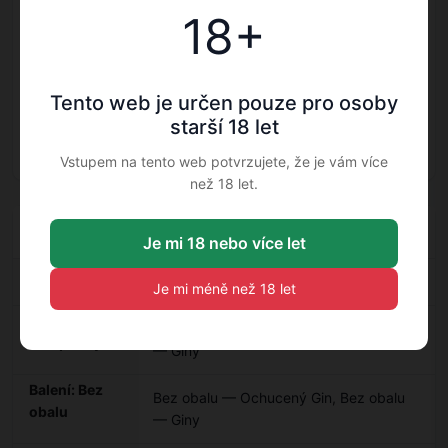
Země původu
18+
Anglie
Příchuť
Sevillský pomeranč / Sevilla
Oranges
Tento web je určen pouze pro osoby
starší 18 let
Druh balení
holá láhev
Vstupem na tento web potvrzujete, že je vám více
než 18 let.
Doplňkové informace
Je mi 18 nebo více let
Kategorie
Ochucený Gin
,
Giny
Je mi méně než 18 let
Výrobce:
Tanqueray — Ochucený Gin
,
Tanqueray
Tanqueray
— Giny
Balení: Bez
Bez obalu — Ochucený Gin
,
Bez obalu
obalu
— Giny