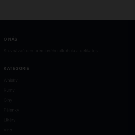
O NÁS
Srovnávač cen prémiového alkoholu a delikates
KATEGORIE
Whisky
Rumy
Giny
Pálenky
Likéry
Víno