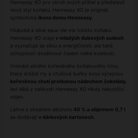
Hennessy XO pro okruh svých přátel a představil
nový styl koňaku. Hennessy XO je originál,
symbolická
ikona domu Hennessy.
Hluboké a silné eaux-de-vie tohoto koňaku
Hennessy XO zraje
v mladých dubových sudech
a vyznačuje se silou a energičností, ale také
schopností dosáhnout časem velké kulatosti.
Vnímání silného kořeněného koňakového tónu,
který dráždí rty a chuťové buňky svou výraznou
kořeněnou chutí protkanou nádechem čokolády.
led dělá z velikosti Hennessy XO nikdy nekončící
objev.
Lahve s obsahem alkoholu
40 % a objemem 0,7 l
se dodávají
v dárkových kartonech.