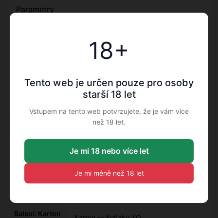
Parametry
Objem
0.7
18+
Alk. %
40
Váha
1.698
Tento web je určen pouze pro osoby
starší 18 let
Balenie
Karton
Vstupem na tento web potvrzujete, že je vám více
než 18 let.
Doplňkové informace
Je mi 18 nebo více let
Kategorie
Koňaky XO
Je mi méně než 18 let
Výrobce:
Hennessy — Koňaky XO
Hennessy
Balení: Karton
Karton — Koňaky XO