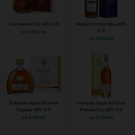
Courvoisier XO 40% 0,7l
Martell Cordon Bleu 40%
0,7l
od 2 900 Kč
od 3 609 Kč
François Voyer XO Gold
François Voyer XO Gold
Cognac 40% 0,7l
Premier Cru 40% 0,5l
od 3 198 Kč
od 2 235 Kč