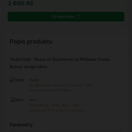
3 690 Kč
Do obchodu
Popis produktu
Vrchol řady House of Hazelwood od Williama Granta.
Krásný design láhve.
Trophy
Best Blended Scotch Over 21 Years Old - 2019
International Spirits Challenge
Silver
Scotch Whisky - Deluxe Blend - 2017
International Wine & Spirit Competition
Parametry