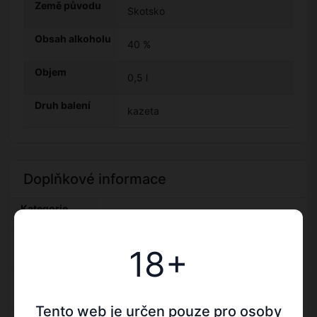
Země původu
Skotsko
Obsah alkoholu
40 %
Objem
0,5 l
Druh balení
kazeta
Doplňkové informace
Kategorie
Whisky
Výrobce:
18+
Hazelwood — Whisky
Hazelwood
Druh balení:
kazeta — Whisky
kazeta
Tento web je určen pouze pro osoby
Objem: 0,5 l