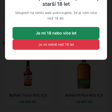
0,5 l — Whisky
starší 18 let
Obsah
Vstupem na tento web potvrzujete, že je vám více
40 % — Whisky
alkoholu: 40 %
než 18 let.
Země původu:
Skotsko — Whisky
Skotsko
Je mi 18 nebo více let
Podobné produkty
Je mi méně než 18 let
Buffalo Trace 40% 0,7l
Bulleit 95 Rye 45% 0,7l
od 541 Kč
od 867 Kč