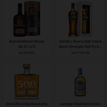
Bunnahabhain Moine
Tamdhu Sherry Oak Casks
46,3% 0,7l
Batch Strength 008 55,8%
0,7l
od 970 Kč
od 2 137 Kč
Stará Žitná Myslivecká 8y
Lambay Small Batch Irish