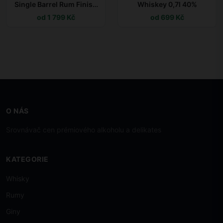
Single Barrel Rum Finish
Whiskey 0,7l 40%
0,7l 40% L.E.
od 1 799 Kč
od 699 Kč
O NÁS
Srovnávač cen prémiového alkoholu a delikates
KATEGORIE
Whisky
Rumy
Giny