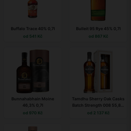
Buffalo Trace 40% 0,7l
Bulleit 95 Rye 45% 0,7l
od 541 Kč
od 867 Kč
Bunnahabhain Moine
Tamdhu Sherry Oak Casks
46,3% 0,7l
Batch Strength 008 55,8%
0,7l
od 970 Kč
od 2 137 Kč