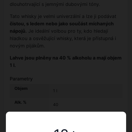
dlouhotrvající s jemnými dubovými tóny.
Tato whisky je velmi univerzální a lze ji podávat
čistou, s ledem nebo jako součást míchaných
nápojů.
Je ideální volbou pro ty, kdo hledají
hladkou a osvěžující whisky, která je přístupná i
novým pijákům.
Lahve jsou plněny na 40 % alkoholu a mají objem
1 l.
Parametry
Objem
1 l
Alk. %
40
Váha
1.47
Balenie