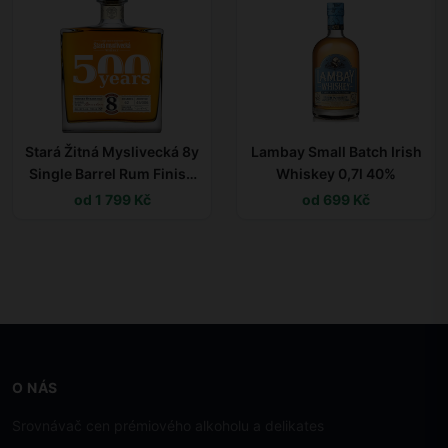
Stará Žitná Myslivecká 8y
Lambay Small Batch Irish
Single Barrel Rum Finish
Whiskey 0,7l 40%
0,7l 40% L.E.
od 1 799 Kč
od 699 Kč
O NÁS
Srovnávač cen prémiového alkoholu a delikates