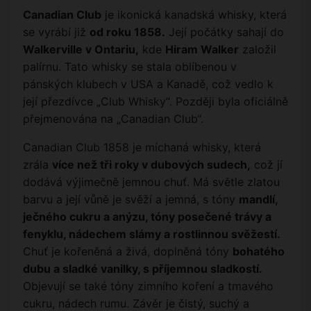
Canadian Club
je ikonická kanadská whisky, která
se vyrábí již
od roku 1858.
Její počátky sahají do
Walkerville v Ontariu,
kde
Hiram Walker
založil
palírnu. Tato whisky se stala oblíbenou v
pánských klubech v USA a Kanadě, což vedlo k
její přezdívce „Club Whisky“. Později byla oficiálně
přejmenována na „Canadian Club“.
Canadian Club 1858 je míchaná whisky, která
zrála
více než tři roky v dubových sudech,
což jí
dodává výjimečně jemnou chuť. Má světle zlatou
barvu a její vůně je svěží a jemná, s tóny
mandlí,
ječného cukru a anýzu, tóny posečené trávy a
fenyklu, nádechem slámy a rostlinnou svěžestí.
Chuť je kořeněná a živá, doplněná tóny
bohatého
dubu a sladké vanilky, s příjemnou sladkostí.
Objevují se také tóny zimního koření a tmavého
cukru, nádech rumu. Závěr je čistý, suchý a