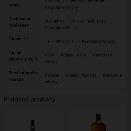
Bez obalu — Whisky
,
Bez obalu —
obalu
Kanadské whisky
Druh balení:
holá láhev — Whisky
,
holá láhev —
holá láhev
Kanadské whisky
Objem: 1 l
1 l — Whisky
,
1 l — Kanadské whisky
Obsah
40 % — Whisky
,
40 % — Kanadské
alkoholu: 40 %
whisky
Země původu:
Kanada — Whisky
,
Kanada — Kanadské
Kanada
whisky
Podobné produkty